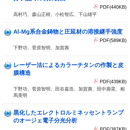
PDF(440KB)
高村巧、森山正樹、小松智広、下山雄平
Al-Mg系合金鋳物と圧延材の溶接継手強度
PDF(589KB)
下野功、菅原智明、加賀壽
レーザー法によるカラーチタンの作製と皮
膜構造
PDF(439KB)
下野功、菅原智明、田谷嘉浩、加賀壽、田中壽晃、相
馬英明
黒化したエレクトロルミネッセントランプ
のオージェ電子分光分析
PDF(387KB)