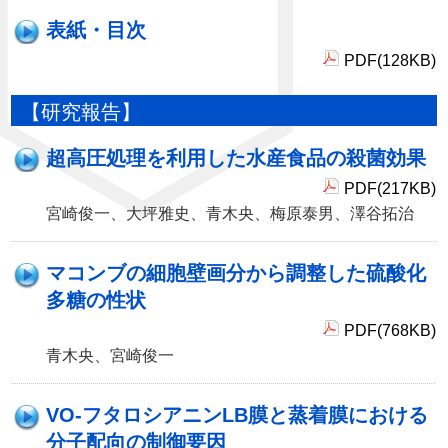
表紙・目次
PDF(128KB)
【研究報告】
超高圧処理を利用した水産食品の殺菌効果
PDF(217KB)
宮崎俊一、大坪雅史、青木央、梅原泰男、澤谷拓治
マコンブの細胞壁画分から調整した硫酸化
多糖の性状
PDF(768KB)
青木央、宮崎俊一
VO-フタロシアニンLB膜と蒸着膜における
分子配向の制御要因