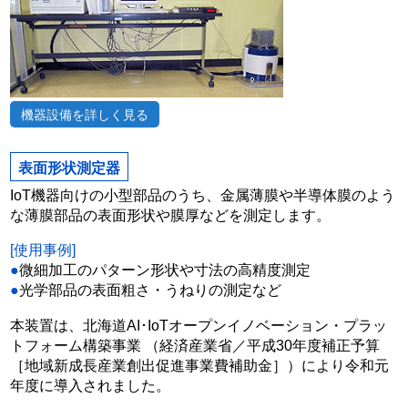
機器設備を詳しく見る
表面形状測定器
IoT機器向けの小型部品のうち、金属薄膜や半導体膜のよう
な薄膜部品の表面形状や膜厚などを測定します。
[使用事例]
●
微細加工のパターン形状や寸法の高精度測定
●
光学部品の表面粗さ・うねりの測定など
本装置は、北海道AI･IoTオープンイノベーション・プラッ
トフォーム構築事業 （経済産業省／平成30年度補正予算
［地域新成長産業創出促進事業費補助金］）により令和元
年度に導入されました。