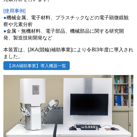
[使用事例]
●
機械金属、電子材料、プラスチックなどの電子顕微鏡観
察や元素分析
●
金属・無機材料、電子部品、機械部品に関する研究開
発、製造技術開発など
本装置は、[JKA(競輪)補助事業]により令和3年度に導入され
ました。
【JKA補助事業】導入機器一覧