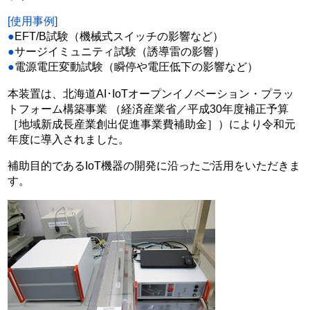
[使用事例]
●
EFT/B試験（機械式スイッチの影響など）
●
サージイミュニティ試験（誘導雷の影響）
●
電源電圧変動試験（瞬停や電圧低下の影響など）
本装置は、北海道AI･IoTオープンイノベーション・プラッ
トフォーム構築事業 （経済産業省／平成30年度補正予算
［地域新成長産業創出促進事業費補助金］）により令和元
年度に導入されました。
補助目的であるIoT機器の開発に沿ったご活用をいただきま
す。