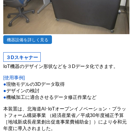
機器設備を詳しく見る
３Dスキャナー
IoT機器のデザイン形状などを３Dデータ化できます。
[使用事例]
●
現物モデルの3Dデータ取得
●
デザインの検討
●
機械加工に適合させるデータ修正作業など
本装置は、北海道AI･IoTオープンイノベーション・プラッ
トフォーム構築事業 （経済産業省／平成30年度補正予算
［地域新成長産業創出促進事業費補助金］）により令和元
年度に導入されました。