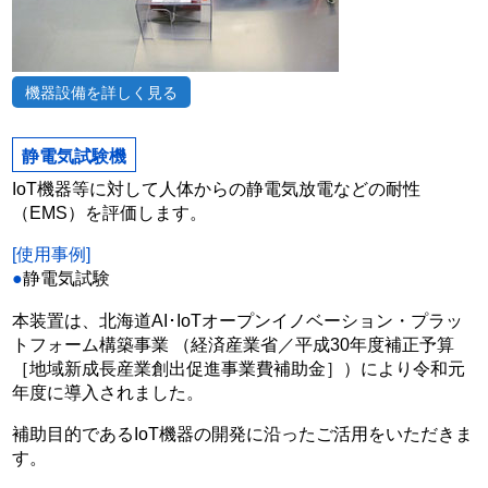
機器設備を詳しく見る
静電気試験機
IoT機器等に対して人体からの静電気放電などの耐性
（EMS）を評価します。
[使用事例]
●
静電気試験
本装置は、北海道AI･IoTオープンイノベーション・プラッ
トフォーム構築事業 （経済産業省／平成30年度補正予算
［地域新成長産業創出促進事業費補助金］）により令和元
年度に導入されました。
補助目的であるIoT機器の開発に沿ったご活用をいただきま
す。