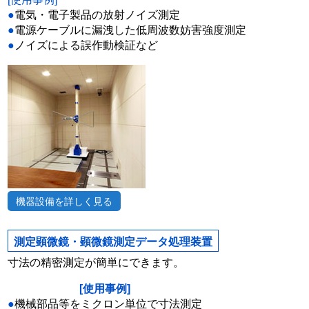
●
電気・電子製品の放射ノイズ測定
●
電源ケーブルに漏洩した低周波数妨害強度測定
●
ノイズによる誤作動検証など
機器設備を詳しく見る
測定顕微鏡・顕微鏡測定データ処理装置
寸法の精密測定が簡単にできます。
[使用事例]
●
機械部品等をミクロン単位で寸法測定