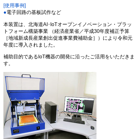
[使用事例]
●
電子回路の基板試作など
本装置は、北海道AI･IoTオープンイノベーション・プラッ
トフォーム構築事業 （経済産業省／平成30年度補正予算
［地域新成長産業創出促進事業費補助金］）により令和元
年度に導入されました。
補助目的であるIoT機器の開発に沿ったご活用をいただきま
す。