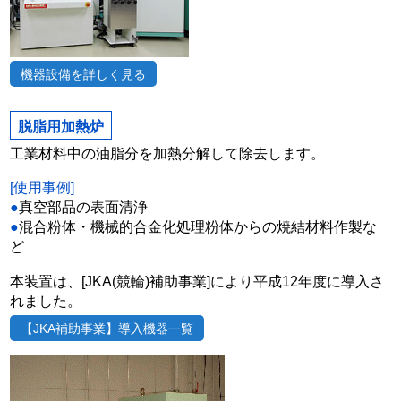
機器設備を詳しく見る
脱脂用加熱炉
工業材料中の油脂分を加熱分解して除去します。
[使用事例]
●
真空部品の表面清浄
●
混合粉体・機械的合金化処理粉体からの焼結材料作製な
ど
本装置は、[JKA(競輪)補助事業]により平成12年度に導入さ
れました。
【JKA補助事業】導入機器一覧