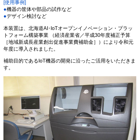
[使用事例]
●
機器の筐体や部品の試作など
●
デザイン検討など
本装置は、北海道AI･IoTオープンイノベーション・プラッ
トフォーム構築事業 （経済産業省／平成30年度補正予算
［地域新成長産業創出促進事業費補助金］）により令和元
年度に導入されました。
補助目的であるIoT機器の開発に沿ったご活用をいただきま
す。