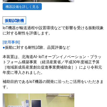
機器設備を詳しく見る
振動試験機
IoT機器が輸送過程や設置環境などで影響を受ける振動現象
に対する耐性を評価します。
[使用事例]
●
振動に対する耐性試験、品質評価など
本装置は、北海道AI･IoTオープンイノベーション・プラッ
トフォーム構築事業 （経済産業省／平成30年度補正予算
［地域新成長産業創出促進事業費補助金］）により令和元
年度に導入されました。
補助目的であるIoT機器の開発に沿ったご活用をいただきま
す。