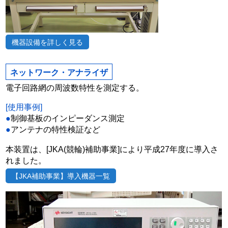
機器設備を詳しく見る
ネットワーク・アナライザ
電子回路網の周波数特性を測定する。
[使用事例]
●
制御基板のインピーダンス測定
●
アンテナの特性検証など
本装置は、[JKA(競輪)補助事業]により平成27年度に導入さ
れました。
【JKA補助事業】導入機器一覧